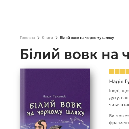
Головна
Книги
Білий вовк на чорному шляху
Білий вовк на
Надія 
Іноді, що
духу, нап
читача ш
Ви может
фрагмент