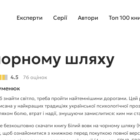
Експерти
Серії
Автори
Топ 100 кн
 чорному шляху
4.5
76 оцінок
Гуменюк
б знайти світло, треба пройти найтемнішими дорогами. Цей р
исана у найкращих традиціях української психологічної проз
ляхом болю, втрат і надії, змушуючи замислитися: ким ми ст
е безкоштовно скачати книгу Білий вовк на чорному шляху (
, щоб ознайомитися з книжкою перед покупкою повної версії.