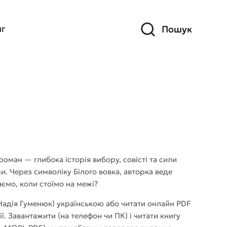
иг
Пошук
оман — глибока історія вибору, совісті та сили
и. Через символіку Білого вовка, авторка веде
аємо, коли стоїмо на межі?
Надія Гуменюк) українською або читати онлайн PDF
 Завантажити (на телефон чи ПК) і читати книгу