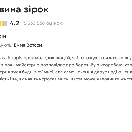
вина зірок
4.2
5 333 538 оцінок
рін
дують:
Емма Вотсон
ва історія двох молодих людей, які наважуються кохати вс
 зірок» майстерно розповідає про боротьбу з хворобою, стр
ершитися будь-якої миті, але саме кохання дарує надію і си
ість і те, як навіть коротка мить щастя може наповнити жит