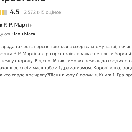
4.5
2 572 615 оцінок
Р. Р. Мартін
дують:
Ілон Маск
де зрада та честь переплітаються в смертельному танці, почин
рджа Р. Р. Мартіна «Гра престолів» вражає не тільки боротьб
 темну сторону. Від спокійних зимових земель до гордих стол
захоплює своїм масштабом і драматизмом. Королівства, роди
а хто впаде в темряву?Пісня льоду й полум'я. Книга 1. Гра пр