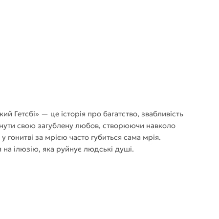
ий Гетсбі» — це історія про багатство, звабливість
ернути свою загублену любов, створюючи навколо
 у гонитві за мрією часто губиться сама мрія.
на ілюзію, яка руйнує людські душі.