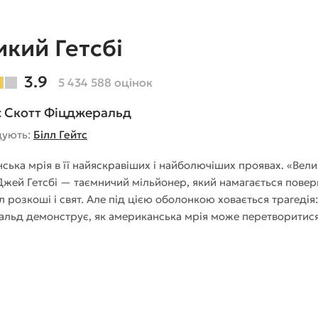
икий Гетсбі
3.9
5 434 588 оцінок
с Скотт Фіцджеральд
дують:
Білл Гейтс
ька мрія в її найяскравіших і найболючіших проявах. «Велик
 Джей Гетсбі — таємничий мільйонер, який намагається пов
л розкоші і свят. Але під цією оболонкою ховається трагедія:
льд демонструє, як американська мрія може перетворитися 