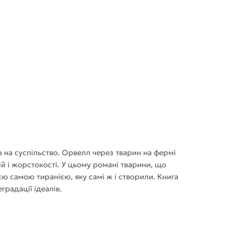
в на суспільство. Орвелл через тварин на фермі
ій і жорстокості. У цьому романі тварини, що
єю самою тиранією, яку самі ж і створили. Книга
градації ідеалів.