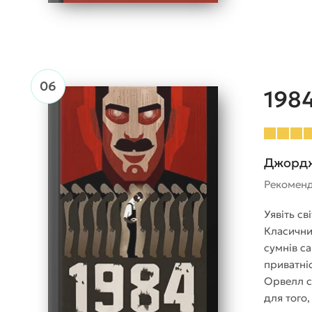
198
Джорд
Рекомен
Уявіть св
Класични
сумнів са
приватні
Орвелл с
для того