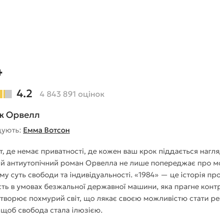
4
4.2
4 843 891 оцінок
ж Орвелл
дують:
Емма Вотсон
іт, де немає приватності, де кожен ваш крок піддається нагл
й антиутопічний роман Орвелла не лише попереджає про мож
му суть свободи та індивідуальності. «1984» — це історія п
сть в умовах безжальної державної машини, яка прагне конт
творює похмурий світ, що лякає своєю можливістю стати реа
, щоб свобода стала ілюзією.