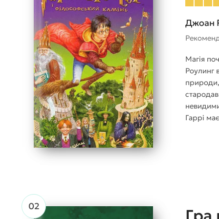
Джоан 
Рекомен
Магія поч
Роулинг в
природи, 
стародавн
невидими
Гаррі ма
Гра 