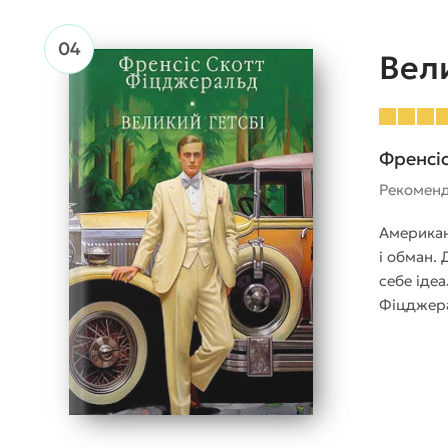
Вел
Френсі
Рекомен
Американс
і обман.
себе ідеа
Фіцджера