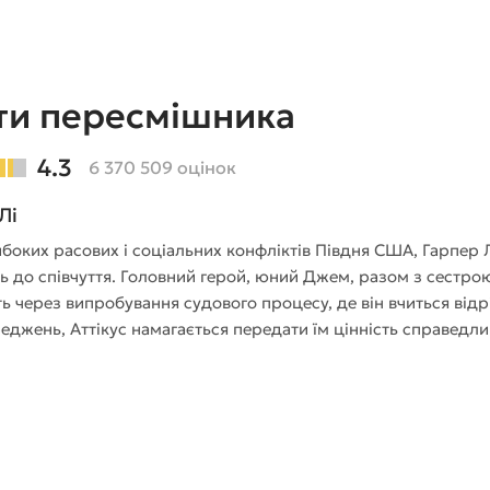
ти пересмішника
4.3
6 370 509 оцінок
Лі
либоких расових і соціальних конфліктів Півдня США, Гарпер
ть до співчуття. Головний герой, юний Джем, разом з сестро
ь через випробування судового процесу, де він вчиться відр
реджень, Аттікус намагається передати їм цінність справедлив