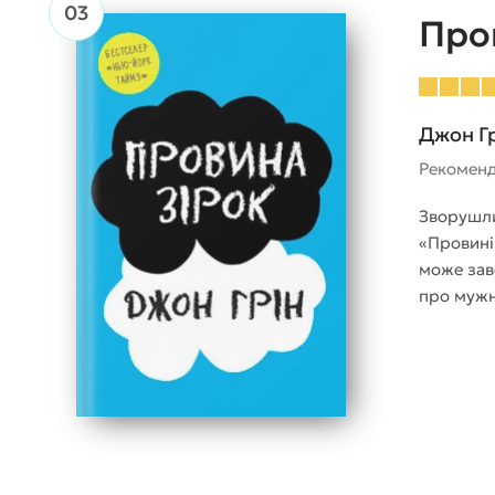
Про
Джон Г
Рекомен
Зворушли
«Провині
може зав
про мужн