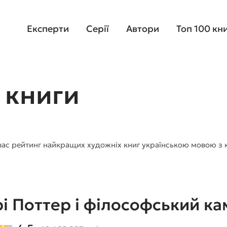
Експерти
Серії
Автори
Топ 100 кн
 книги
 вас рейтинг найкращих художніх книг українською мовою з 
і Поттер і філософський ка