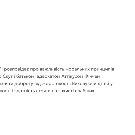
 Лі розповідає про важливість моральних принципів
ю Скут і батьком, адвокатом Аттікусом Фінчем,
ізняти доброту від жорстокості. Виховуючи дітей у
ості і здатність стояти на захисті слабших.