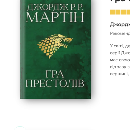
Джордж 
Рекомен
У світі, 
серії Джо
має свою
відразу 
вершині, 