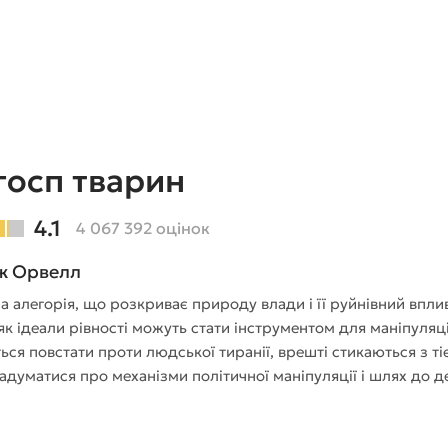
госп тварин
4.1
4 067 392 оцінок
ж Орвелл
а алегорія, що розкриває природу влади і її руйнівний впли
як ідеали рівності можуть стати інструментом для маніпуляц
ся повстати проти людської тиранії, врешті стикаються з ті
думатися про механізми політичної маніпуляції і шлях до де