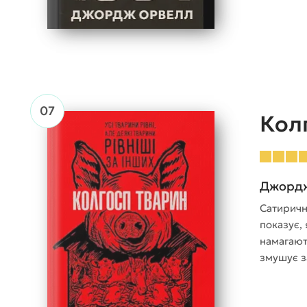
Кол
Джорд
Сатиричн
показує, 
намагають
змушує за