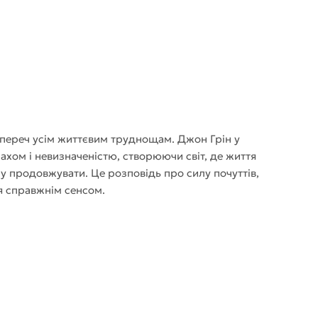
упереч усім життєвим труднощам. Джон Грін у
ахом і невизначеністю, створюючи світ, де життя
лу продовжувати. Це розповідь про силу почуттів,
тя справжнім сенсом.