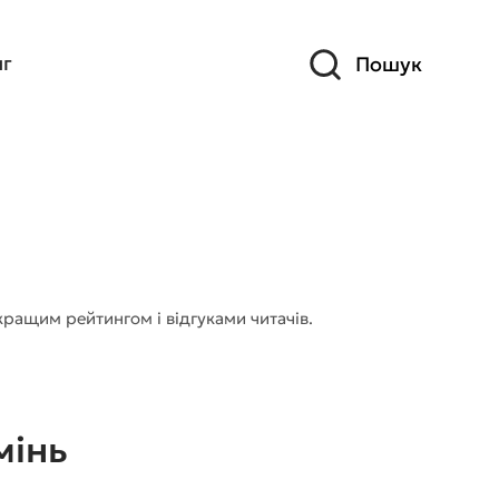
иг
Пошук
кращим рейтингом і відгуками читачів.
мінь