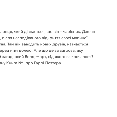
хлопця, який дізнається, що він – чарівник, Джоан
 після несподіваного відкриття своєї магічної
ва. Там він заводить нових друзів, навчається
перед ним долею. Але що це за загроза, яку
 загадковий Волдеморт, від якого все почалося?
ину.Книга №1 про Гаррі Поттера.