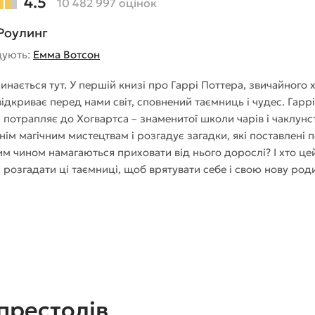
4.5
10 482 997 оцінок
Роулинг
дують:
Емма Вотсон
инається тут. У першій книзі про Гаррі Поттера, звичайного 
ідкриває перед нами світ, сповнений таємниць і чудес. Гаррі,
потрапляє до Хогвартса – знаменитої школи чарів і чаклунст
ім магічним мистецтвам і розгадує загадки, які поставлені 
м чином намагаються приховати від нього дорослі? І хто цей
є розгадати ці таємниці, щоб врятувати себе і свою нову род
престолів