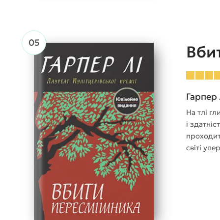
Вби
Гарпер 
На тлі г
і здатніс
проходит
світі упе