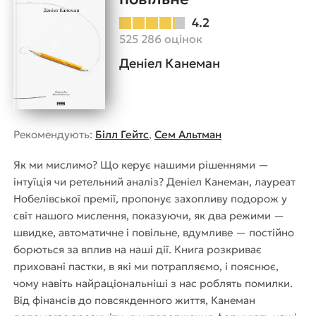
4.2
525 286 оцінок
Деніел Канеман
Рекомендують:
Білл Гейтс
,
Сем Альтман
Як ми мислимо? Що керує нашими рішеннями —
інтуїція чи ретельний аналіз? Деніел Канеман, лауреат
Нобелівської премії, пропонує захопливу подорож у
світ нашого мислення, показуючи, як два режими —
швидке, автоматичне і повільне, вдумливе — постійно
борються за вплив на наші дії. Книга розкриває
приховані пастки, в які ми потрапляємо, і пояснює,
чому навіть найраціональніші з нас роблять помилки.
Від фінансів до повсякденного життя, Канеман