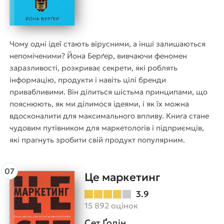
Чому одні ідеї стають вірусними, а інші залишаються
непоміченими? Йона Берґер, вивчаючи феномен
заразливості, розкриває секрети, які роблять
інформацію, продукти і навіть цілі бренди
привабливими. Він ділиться шістьма принципами, що
пояснюють, як ми ділимося ідеями, і як їх можна
вдосконалити для максимального впливу. Книга стане
чудовим путівником для маркетологів і підприємців,
які прагнуть зробити свій продукт популярним.
Це маркетинг
3.9
15 892 оцінок
Сет Ґодін