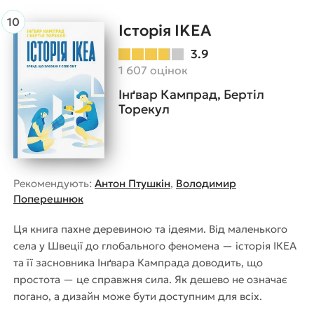
Історія IKEA
3.9
1 607 оцінок
Інґвар Кампрад, Бертіл
Торекул
Рекомендують:
Антон Птушкін
,
Володимир
Поперешнюк
Ця книга пахне деревиною та ідеями. Від маленького
села у Швеції до глобального феномена — історія ІКЕА
та її засновника Інґвара Кампрада доводить, що
простота — це справжня сила. Як дешево не означає
погано, а дизайн може бути доступним для всіх.