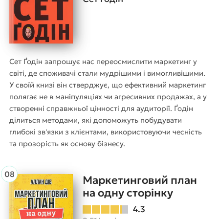
Сет Ґодін запрошує нас переосмислити маркетинг у
світі, де споживачі стали мудрішими і вимогливішими.
У своїй книзі він стверджує, що ефективний маркетинг
полягає не в маніпуляціях чи агресивних продажах, а у
створенні справжньої цінності для аудиторії. Ґодін
ділиться методами, які допоможуть побудувати
глибокі зв'язки з клієнтами, використовуючи чесність
та прозорість як основу бізнесу.
Маркетинговий план
на одну сторінку
4.3