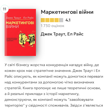
Маркетингові війни
4.1
1 730 оцінок
Джек Траут, Ел Райс
У світі бізнесу жорстка конкуренція нагадує війну, де
кожен крок має стратегічне значення. Джек Траут і Ел
Райс описують, як компанії можуть домогтися переваги
над конкурентами за допомогою чітко визначених
стратегій. Книга пропонує не лише теоретичні основи,
а й реальні приклади з історії маркетингу,
демонструючи, як компанії можуть "завойовувати
територію" у свідомості споживачів. Звідси з’являється