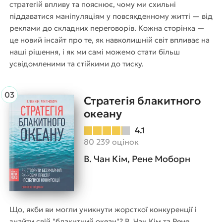
стратегій впливу та пояснює, чому ми схильні
піддаватися маніпуляціям у повсякденному житті — від
реклами до складних переговорів. Кожна сторінка —
це новий інсайт про те, як навколишній світ впливає на
наші рішення, і як ми самі можемо стати більш
усвідомленими та стійкими до тиску.
Стратегія блакитного
океану
4.1
80 239 оцінок
В. Чан Кім, Рене Моборн
Що, якби ви могли уникнути жорсткої конкуренції і
знайти свій "блакитний океан"? В. Чан Кім та Рене