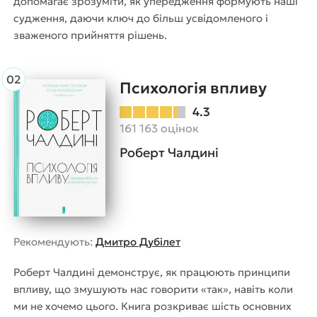
допомагає зрозуміти, як упередження формують наші
судження, даючи ключ до більш усвідомленого і
зваженого прийняття рішень.
Психологія впливу
4.3
161 163 оцінок
Роберт Чалдині
Рекомендують:
Дмитро Дубілет
Роберт Чалдині демонструє, як працюють принципи
впливу, що змушують нас говорити «так», навіть коли
ми не хочемо цього. Книга розкриває шість основних