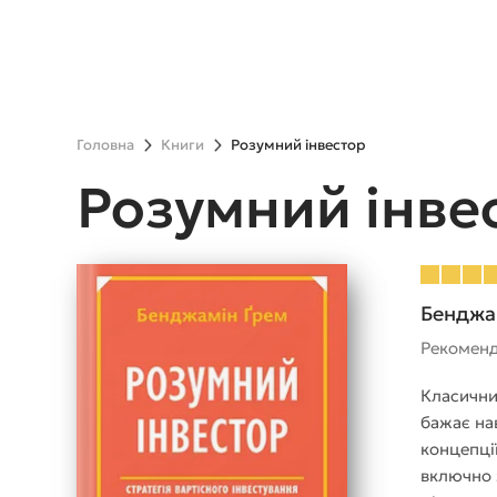
Головна
Книги
Розумний інвестор
Розумний інве
Бенджа
Рекомен
Класични
бажає на
концепції
включно 