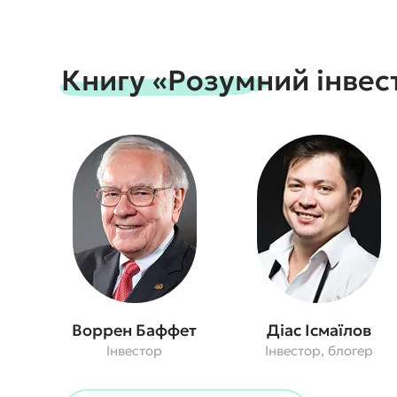
Книгу «Розумний інве
Воррен Баффет
Діас Ісмаїлов
Інвестор
Інвестор, блогер