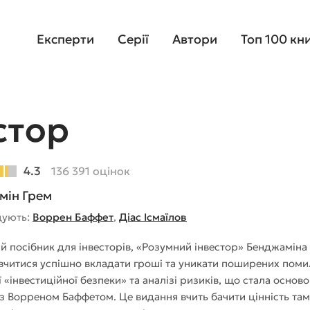
Експерти
Серії
Автори
Топ 100 кн
стор
4.3
136 391 оцінок
мін Грем
дують:
Воррен Баффет
,
Діас Ісмаїлов
й посібник для інвесторів, «Розумний інвестор» Бенджаміна 
вчитися успішно вкладати гроші та уникати поширених помило
 «інвестиційної безпеки» та аналізі ризиків, що стала основ
з Ворреном Баффетом. Це видання вчить бачити цінність там, 