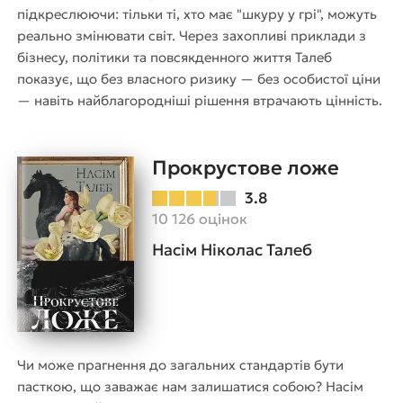
підкреслюючи: тільки ті, хто має "шкуру у грі", можуть
реально змінювати світ. Через захопливі приклади з
бізнесу, політики та повсякденного життя Талеб
показує, що без власного ризику — без особистої ціни
— навіть найблагородніші рішення втрачають цінність.
Прокрустове ложе
3.8
10 126 оцінок
Насім Ніколас Талеб
Чи може прагнення до загальних стандартів бути
пасткою, що заважає нам залишатися собою? Насім