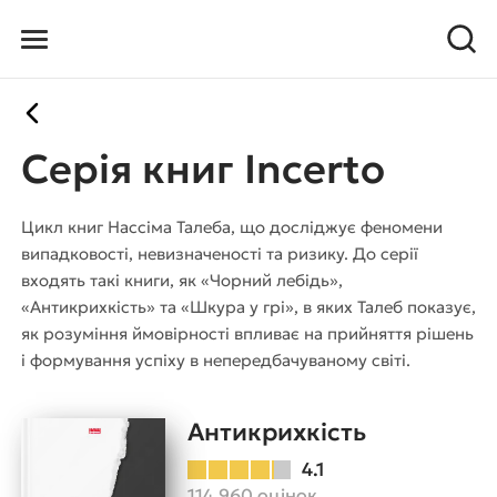
Серія книг Incerto
Цикл книг Нассіма Талеба, що досліджує феномени
випадковості, невизначеності та ризику. До серії
входять такі книги, як «Чорний лебідь»,
«Антикрихкість» та «Шкура у грі», в яких Талеб показує,
як розуміння ймовірності впливає на прийняття рішень
і формування успіху в непередбачуваному світі.
Антикрихкість
4.1
114 960 оцінок