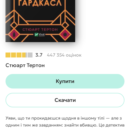
3.7
447 354 оцінок
Стюарт Тертон
Купити
Скачати
Уяви, що ти прокидаєшся щодня в іншому тілі — але з
одним і тим же завданням: знайти вбивцю. Це детектив