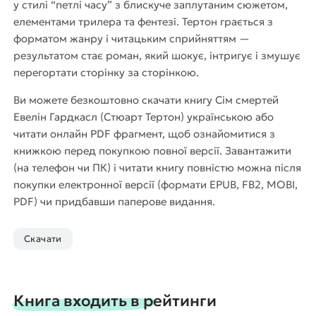
у стилі “петлі часу” з блискуче заплутаним сюжетом,
елементами трилера та фентезі. Тертон грається з
форматом жанру і читацьким сприйняттям —
результатом стає роман, який шокує, інтригує і змушує
перегортати сторінку за сторінкою.
Ви можете безкоштовно скачати книгу Сім смертей
Евелін Гардкасл (Стюарт Тертон) українською або
читати онлайн PDF фрагмент, щоб ознайомитися з
книжкою перед покупкою повної версії. Завантажити
(на телефон чи ПК) і читати книгу повністю можна після
покупки електронної версії (формати EPUB, FB2, MOBI,
PDF) чи придбавши паперове видання.
Скачати
Книга входить в рейтинги